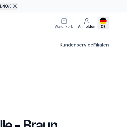
4.48
/
5.00
Warenkorb
Anmelden
DE
Kundenservice
Filialen
le - Braun