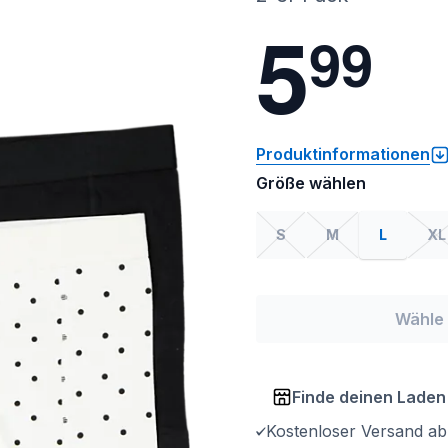
5
9
9
Produktinformationen
Größe wählen
S
M
L
XL
Wähle 
Finde deinen Laden
Kostenloser Versand ab