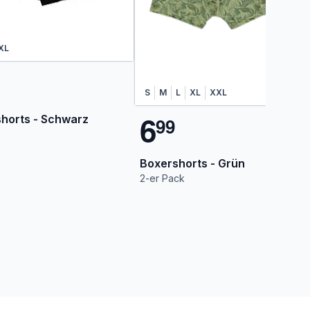
XL
S
M
L
XL
XXL
6
horts - Schwarz
9
9
Boxershorts - Grün
2-er Pack