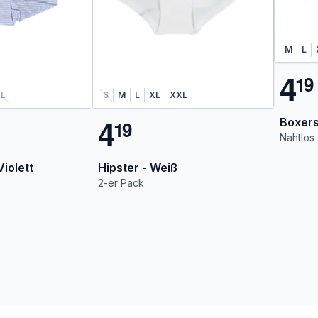
M
L
4
1
9
L
S
M
L
XL
XXL
4
Boxers
1
9
Nahtlos
iolett
Hipster - Weiß
2-er Pack