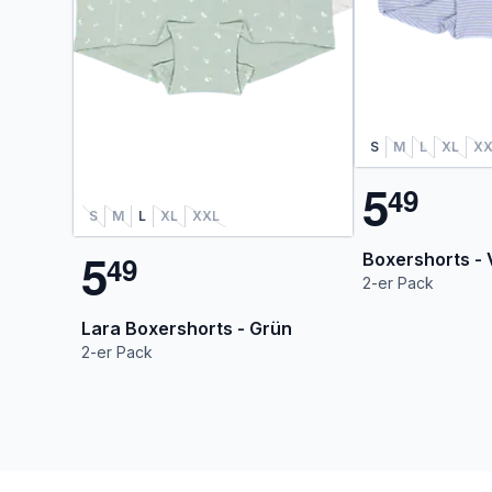
S
M
L
XL
XX
5
4
9
S
M
L
XL
XXL
5
Boxershorts - V
4
9
2-er Pack
Lara Boxershorts - Grün
2-er Pack