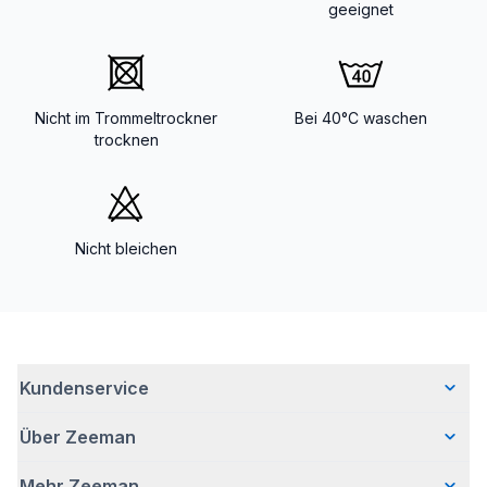
geeignet
Nicht im Trommeltrockner
Bei 40°C waschen
trocknen
Nicht bleichen
Kundenservice
Über Zeeman
Häufig gestellte Fragen
Kontakt
Mehr Zeeman