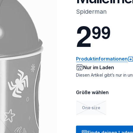
Spiderman
2
9
9
Produktinformationen
Nur im Laden
Diesen Artikel gibt’s nur in 
Größe wählen
One size
Finde deinen Laden