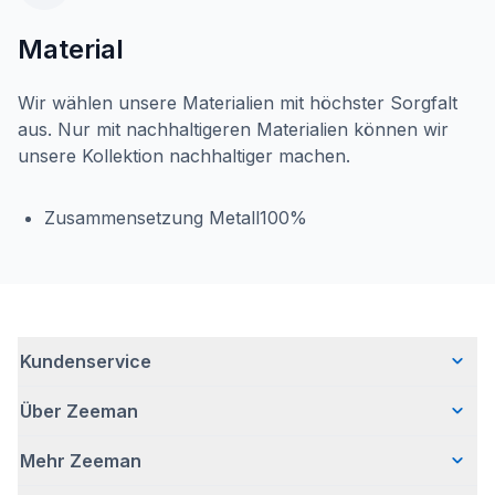
Material
Wir wählen unsere Materialien mit höchster Sorgfalt
aus. Nur mit nachhaltigeren Materialien können wir
unsere Kollektion nachhaltiger machen.
Zusammensetzung Metall100%
Kundenservice
Über Zeeman
Häufig gestellte Fragen
Kontakt
Mehr Zeeman
Wer wir sind
Lieferung
Unsere Geschichte