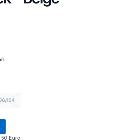
ft.
86/104
 50 Euro