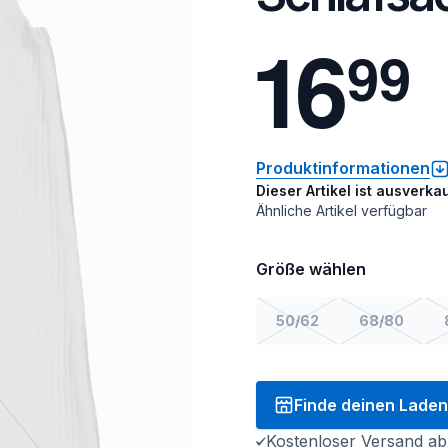
1
6
9
9
Produktinformationen
Dieser Artikel ist ausverkau
Ähnliche Artikel verfügbar
Größe wählen
50/62
68/80
Finde deinen Laden
Kostenloser Versand ab