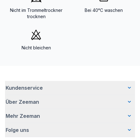
Nicht im Trommeltrockner
Bei 40°C waschen
trocknen
Nicht bleichen
Kundenservice
Über Zeeman
Häufig gestellte Fragen
Kontakt
Mehr Zeeman
Wer wir sind
Lieferung
Unsere Geschichte
Bezahlen
Folge uns
Presse
Verantwortungsvoll Geschäfte machen
Retouren
Sicherheitshinweis