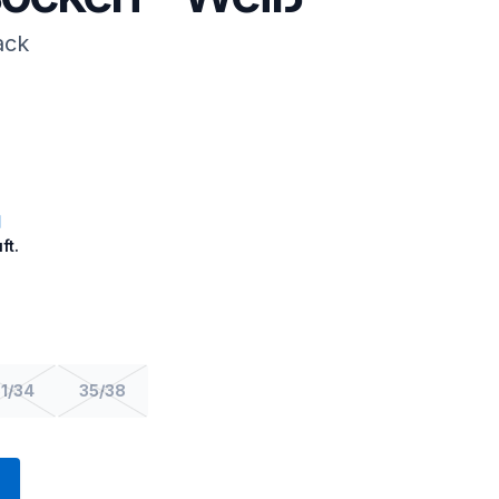
ack
ft.
1/34
35/38