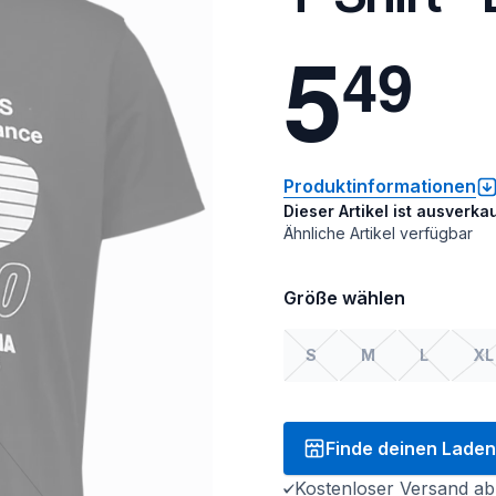
5
4
9
Produktinformationen
Dieser Artikel ist ausverkau
Ähnliche Artikel verfügbar
Größe wählen
S
M
L
XL
Finde deinen Laden
Kostenloser Versand ab