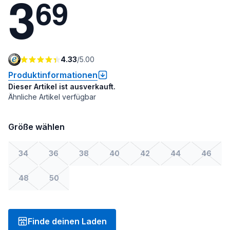
3
6
9
4.33
/
5.00
Produktinformationen
Dieser Artikel ist ausverkauft.
Ähnliche Artikel verfügbar
Größe wählen
34
36
38
40
42
44
46
48
50
Finde deinen Laden