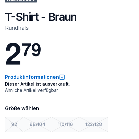
T-Shirt - Braun
Rundhals
2
7
9
Produktinformationen
Dieser Artikel ist ausverkauft.
Ähnliche Artikel verfügbar
Größe wählen
92
98/104
110/116
122/128