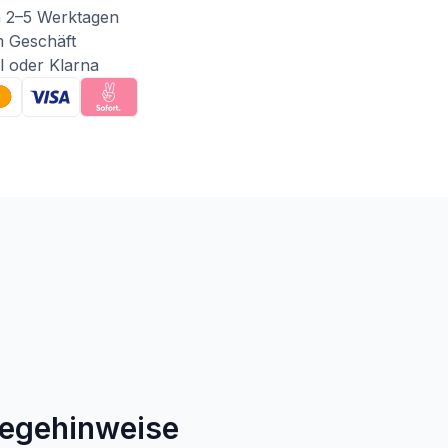
n 2–5 Werktagen
m Geschäft
l oder Klarna
legehinweise