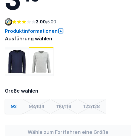
3.00
/
5.00
Produktinformationen
Ausführung wählen
Größe wählen
92
98/104
110/116
122/128
Wähle zum Fortfahren eine Größe