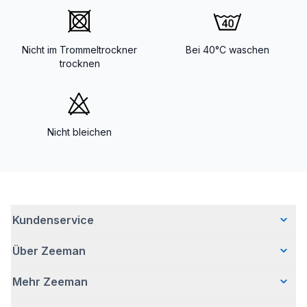
Nicht im Trommeltrockner
Bei 40°C waschen
trocknen
Nicht bleichen
Kundenservice
Über Zeeman
Häufig gestellte Fragen
Kontakt
Mehr Zeeman
Wer wir sind
Lieferung
Unsere Geschichte
Bezahlen