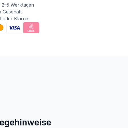
n 2–5 Werktagen
m Geschäft
l oder Klarna
legehinweise