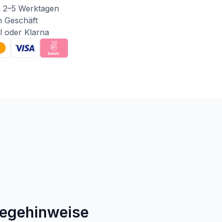
n 2–5 Werktagen
m Geschäft
l oder Klarna
legehinweise