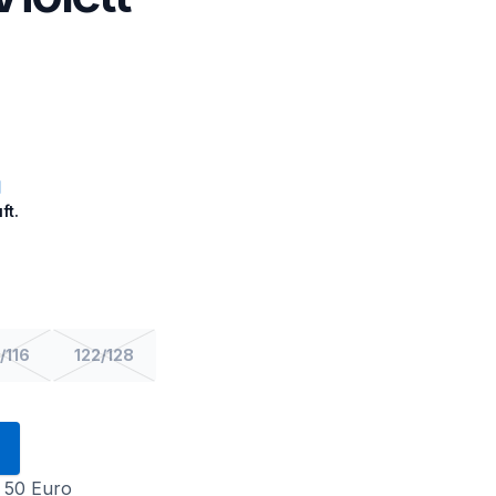
ft.
/116
122/128
 50 Euro