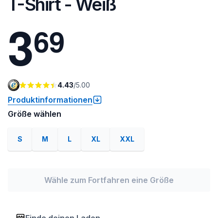
T-Shirt - Weiß
3
6
9
4.43
/
5.00
Produktinformationen
Größe wählen
S
M
L
XL
XXL
Wähle zum Fortfahren eine Größe
Finde deinen Laden