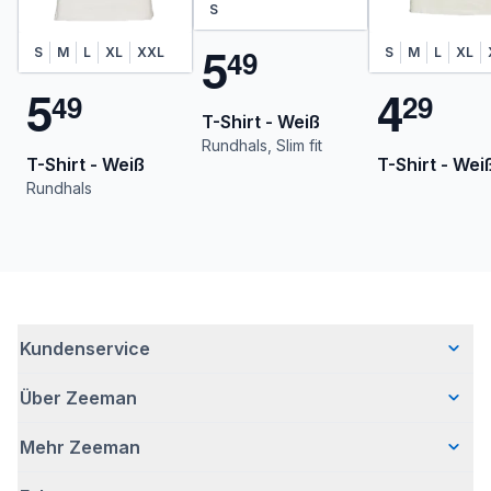
S
5
4
9
S
M
L
XL
XXL
S
M
L
XL
5
4
4
9
2
9
T-Shirt - Weiß
Rundhals, Slim fit
T-Shirt - Weiß
T-Shirt - Wei
Rundhals
Kundenservice
Über Zeeman
Häufig gestellte Fragen
Kontakt
Mehr Zeeman
Wer wir sind
Lieferung
Unsere Geschichte
Bezahlen