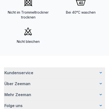
Nicht im Trommeltrockner
Bei 40°C waschen
trocknen
Nicht bleichen
Kundenservice
Über Zeeman
Häufig gestellte Fragen
Kontakt
Mehr Zeeman
Wer wir sind
Lieferung
Unsere Geschichte
Bezahlen
Folge uns
Presse
Verantwortungsvoll Geschäfte machen
Retouren