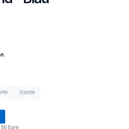
ft.
/116
122/128
 50 Euro