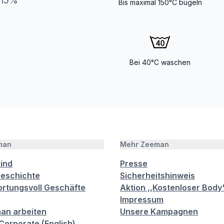
an5%
Bis maximal 150°C bügeln
Bei 40°C waschen
man
Mehr Zeeman
sind
Presse
eschichte
Sicherheitshinweis
rtungsvoll Geschäfte
Aktion ,,Kostenloser Body
Impressum
an arbeiten
Unsere Kampagnen
orporate (English)