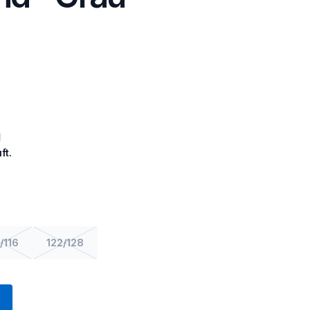
ft.
/116
122/128