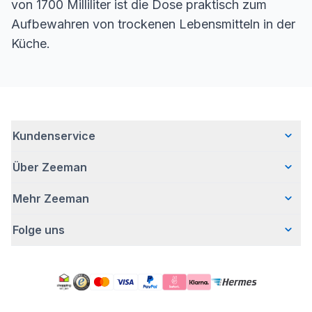
von 1700 Milliliter ist die Dose praktisch zum
Aufbewahren von trockenen Lebensmitteln in der
Küche.
Kundenservice
Über Zeeman
Häufig gestellte Fragen
Kontakt
Mehr Zeeman
Wer wir sind
Lieferung
Unsere Geschichte
Bezahlen
Folge uns
Presse
Verantwortungsvoll Geschäfte machen
Retouren
Sicherheitshinweis
Bei Zeeman arbeiten
Garantie
Facebook
Aktion ,,Kostenloser Body"
Zeeman Corporate (English)
Account
Pinterest
Impressum
Nachhaltigkeitsbericht
Zeeman-Filialen
TikTok
Unsere Kampagnen
Reinigungsmittel