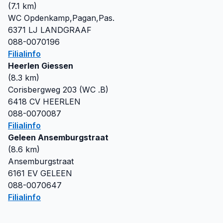
(
7.1
km)
WC Opdenkamp,Pagan,Pas.
6371 LJ
LANDGRAAF
088-0070196
Filialinfo
Heerlen Giessen
(
8.3
km)
Corisbergweg 203 (WC .B)
6418 CV
HEERLEN
088-0070087
Filialinfo
Geleen Ansemburgstraat
(
8.6
km)
Ansemburgstraat
6161 EV
GELEEN
088-0070647
Filialinfo