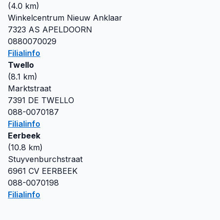
(
4.0
km)
Winkelcentrum Nieuw Anklaar
7323 AS
APELDOORN
0880070029
Filialinfo
Twello
(
8.1
km)
Marktstraat
7391 DE
TWELLO
088-0070187
Filialinfo
Eerbeek
(
10.8
km)
Stuyvenburchstraat
6961 CV
EERBEEK
088-0070198
Filialinfo