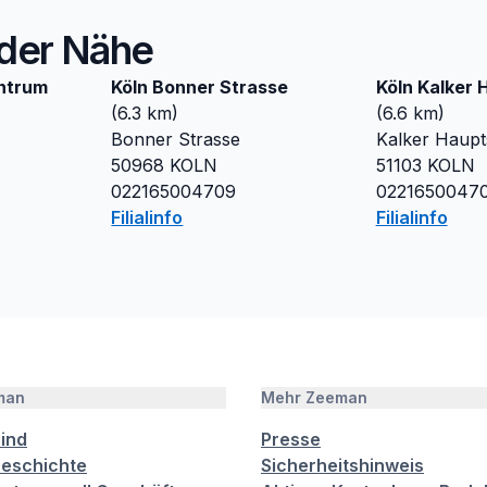
n der Nähe
entrum
Köln Bonner Strasse
Köln Kalker 
(
6.3
km)
(
6.6
km)
m
Bonner Strasse
Kalker Haupt
50968
KOLN
51103
KOLN
022165004709
0221650047
Filialinfo
Filialinfo
man
Mehr Zeeman
sind
Presse
eschichte
Sicherheitshinweis