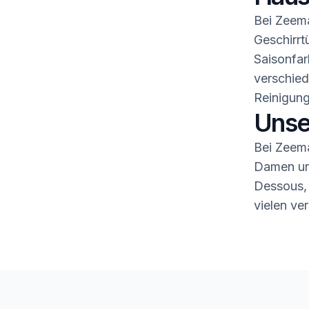
Bei Zeema
Geschirrt
Saisonfar
verschied
Reinigung
Unse
Bei Zeema
Damen und
Dessous,
vielen ve