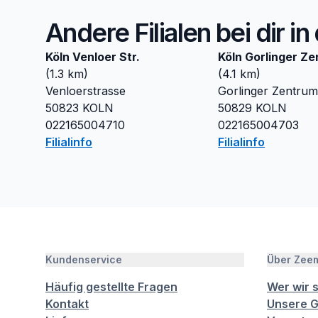
Andere Filialen bei dir i
Köln Venloer Str.
Köln Gorlinger Z
(
1.3
km)
(
4.1
km)
Venloerstrasse
Gorlinger Zentru
50823
KOLN
50829
KOLN
022165004710
022165004703
Filialinfo
Filialinfo
Kundenservice
Über Zee
Häufig gestellte Fragen
Wer wir 
Kontakt
Unsere G