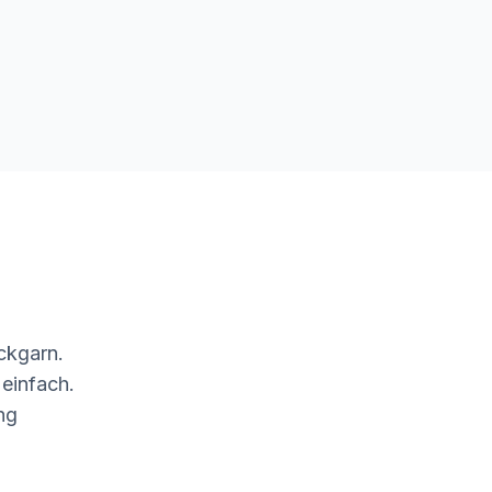
ckgarn.
 einfach.
ng