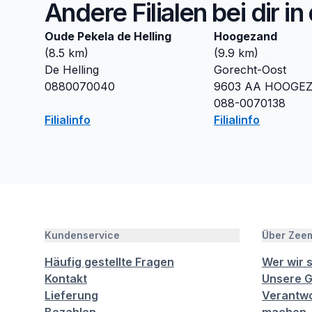
Andere Filialen bei dir i
Oude Pekela de Helling
Hoogezand
(
8.5
km)
(
9.9
km)
De Helling
Gorecht-Oost
0880070040
9603 AA
HOOGE
088-0070138
Filialinfo
Filialinfo
Kundenservice
Über Zee
Häufig gestellte Fragen
Wer wir 
Kontakt
Unsere G
Lieferung
Verantwo