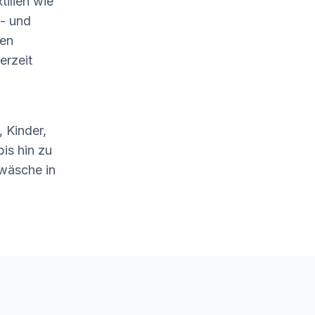
tilien wie
- und
len
erzeit
 Kinder,
is hin zu
wäsche in