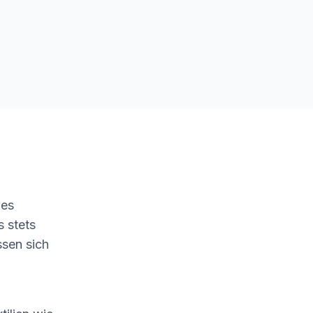
hes
s stets
ssen sich