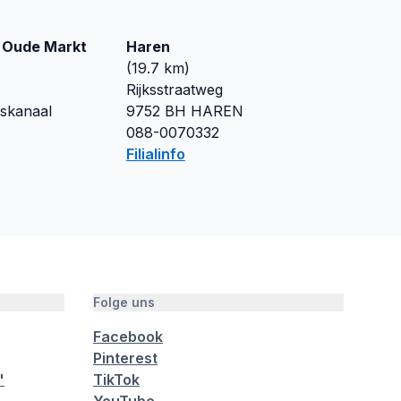
 Oude Markt
Haren
(
19.7
km)
Rijksstraatweg
skanaal
9752 BH
HAREN
088-0070332
Filialinfo
Folge uns
Facebook
Pinterest
"
TikTok