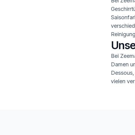
Bei Zeema
Geschirrt
Saisonfar
verschied
Reinigung
Unse
Bei Zeema
Damen und
Dessous,
vielen ve