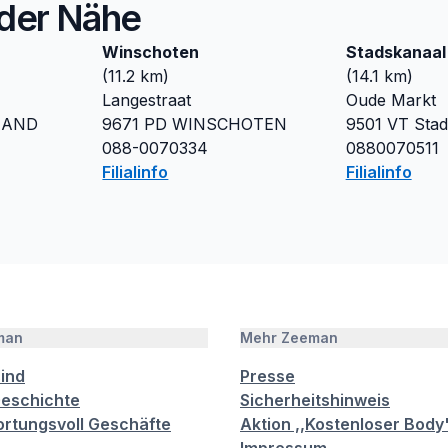
n der Nähe
Winschoten
Stadskanaal
(
11.2
km)
(
14.1
km)
Langestraat
Oude Markt
ZAND
9671 PD
WINSCHOTEN
9501 VT
Stad
088-0070334
0880070511
Filialinfo
Filialinfo
man
Mehr Zeeman
sind
Presse
eschichte
Sicherheitshinweis
rtungsvoll Geschäfte
Aktion ,,Kostenloser Body