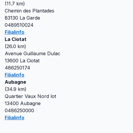
(
11.7
km)
Chemin des Plantades
83130
La Garde
0489510024
Filialinfo
La Ciotat
(
26.0
km)
Avenue Guillaume Dulac
13600
La Ciotat
486250174
Filialinfo
Aubagne
(
34.9
km)
Quartier Vaux Nord lot
13400
Aubagne
0486250000
Filialinfo