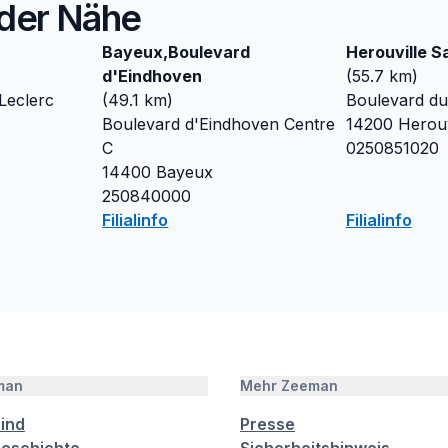
n der Nähe
Bayeux,Boulevard
Herouville Sa
d'Eindhoven
(
55.7
km)
 Leclerc
(
49.1
km)
Boulevard du 
Boulevard d'Eindhoven Centre
14200
Herouv
C
0250851020
14400
Bayeux
250840000
Filialinfo
Filialinfo
man
Mehr Zeeman
sind
Presse