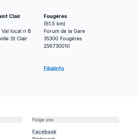
int Clair
Fougéres
(
61.5
km)
Val local n B
Forum de la Gare
ille St Clair
35300
Fougéres
256730010
Filialinfo
Folge uns
Facebook