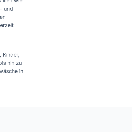
tilien wie
- und
len
erzeit
 Kinder,
is hin zu
wäsche in