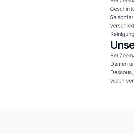
Bei Zeema
Geschirrt
Saisonfar
verschied
Reinigung
Unse
Bei Zeema
Damen und
Dessous,
vielen ve