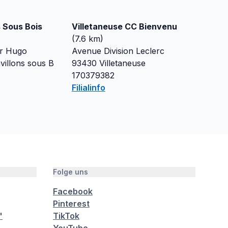
s Sous Bois
Villetaneuse CC Bienvenu
(
7.6
km)
or Hugo
Avenue Division Leclerc
villons sous B
93430
Villetaneuse
170379382
Filialinfo
Folge uns
Facebook
Pinterest
"
TikTok