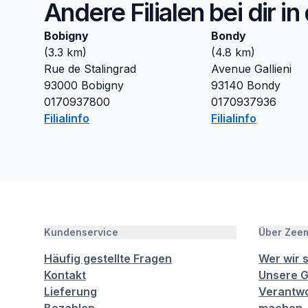
Andere Filialen bei dir i
Bobigny
Bondy
(
3.3
km)
(
4.8
km)
Rue de Stalingrad
Avenue Gallieni
93000
Bobigny
93140
Bondy
0170937800
0170937936
Filialinfo
Filialinfo
Kundenservice
Über Zee
Häufig gestellte Fragen
Wer wir 
Kontakt
Unsere G
Lieferung
Verantwo