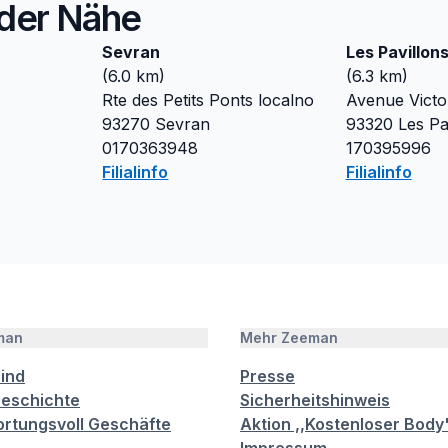
n der Nähe
Sevran
Les Pavillon
(
6.0
km)
(
6.3
km)
Rte des Petits Ponts localno
Avenue Vict
93270
Sevran
93320
Les Pa
0170363948
170395996
Filialinfo
Filialinfo
man
Mehr Zeeman
sind
Presse
eschichte
Sicherheitshinweis
rtungsvoll Geschäfte
Aktion ,,Kostenloser Body