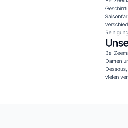
Bei Zeema
Geschirrt
Saisonfar
verschied
Reinigung
Unse
Bei Zeema
Damen und
Dessous,
vielen ve