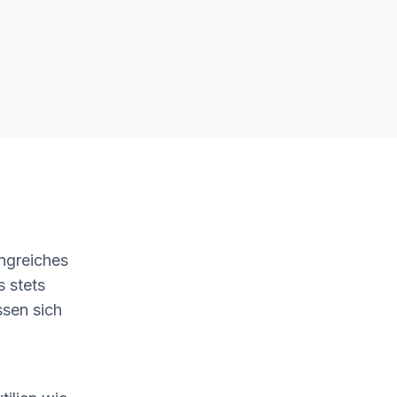
ngreiches
s stets
ssen sich