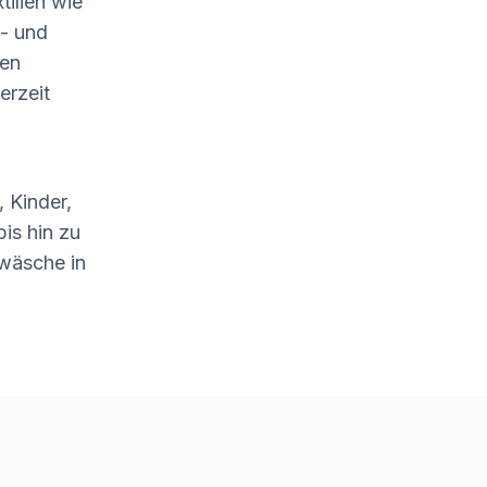
tilien wie
- und
len
erzeit
 Kinder,
is hin zu
wäsche in