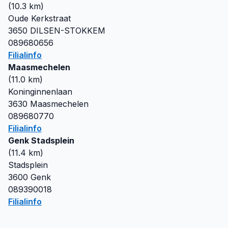
(
10.3
km)
Oude Kerkstraat
3650
DILSEN-STOKKEM
089680656
Filialinfo
Maasmechelen
(
11.0
km)
Koninginnenlaan
3630
Maasmechelen
089680770
Filialinfo
Genk Stadsplein
(
11.4
km)
Stadsplein
3600
Genk
089390018
Filialinfo