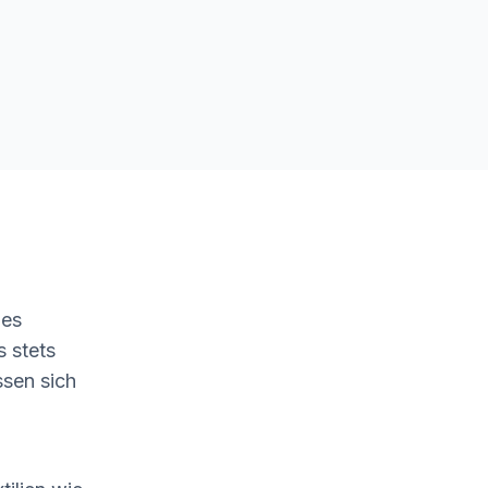
hes
s stets
ssen sich