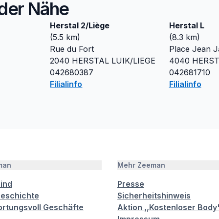
n der Nähe
Herstal 2/Liège
Herstal L
(
5.5
km)
(
8.3
km)
Rue du Fort
Place Jean J
2040
HERSTAL LUIK/LIEGE
4040
HERST
042680387
042681710
Filialinfo
Filialinfo
man
Mehr Zeeman
sind
Presse
eschichte
Sicherheitshinweis
rtungsvoll Geschäfte
Aktion ,,Kostenloser Body