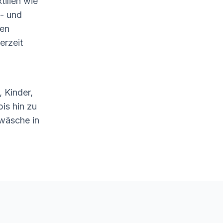
tilien wie
- und
len
erzeit
 Kinder,
is hin zu
wäsche in