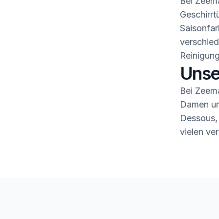
Bei Zeema
Geschirrt
Saisonfar
verschied
Reinigung
Unse
Bei Zeema
Damen und
Dessous,
vielen ve