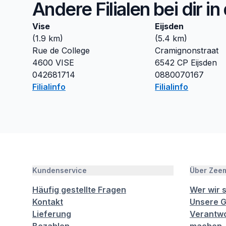
Andere Filialen bei dir i
Vise
Eijsden
(
1.9
km)
(
5.4
km)
Rue de College
Cramignonstraat
4600
VISE
6542 CP
Eijsden
042681714
0880070167
Filialinfo
Filialinfo
Kundenservice
Über Zee
Häufig gestellte Fragen
Wer wir 
Kontakt
Unsere G
Lieferung
Verantwo