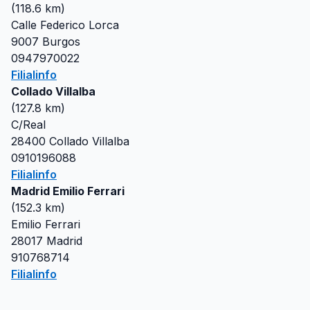
(
118.6
km)
Calle Federico Lorca
9007
Burgos
0947970022
Filialinfo
Collado Villalba
(
127.8
km)
C/Real
28400
Collado Villalba
0910196088
Filialinfo
Madrid Emilio Ferrari
(
152.3
km)
Emilio Ferrari
28017
Madrid
910768714
Filialinfo