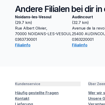
Andere Filialen bei dir i
Noidans-les-Vesoul
Audincourt
(
29.7
km)
(
32.7
km)
Rue Albert Olivier,
Avenue de la revo
70000
NOIDANS-LES-VESOUL
25400
AUDINCO
0363730001
0363220001
Filialinfo
Filialinfo
Kundenservice
Über Zee
Häufig gestellte Fragen
Wer wir 
Kontakt
Unsere G
Lieferung
Verantwo