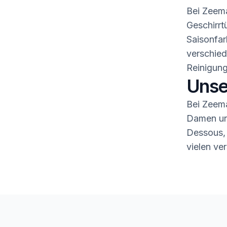
Bei Zeema
Geschirrt
Saisonfar
verschied
Reinigung
Unse
Bei Zeema
Damen und
Dessous,
vielen ve