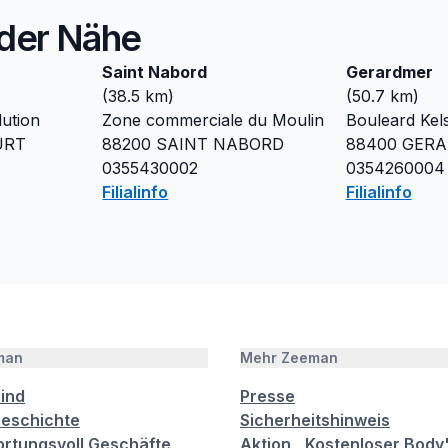
n der Nähe
Saint Nabord
Gerardmer
(
38.5
km)
(
50.7
km)
lution
Zone commerciale du Moulin
Bouleard Kel
URT
88200
SAINT NABORD
88400
GERA
0355430002
0354260004
Filialinfo
Filialinfo
man
Mehr Zeeman
sind
Presse
eschichte
Sicherheitshinweis
rtungsvoll Geschäfte
Aktion ,,Kostenloser Body