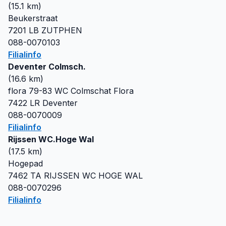
(
15.1
km)
Beukerstraat
7201 LB
ZUTPHEN
088-0070103
Filialinfo
Deventer Colmsch.
(
16.6
km)
flora 79-83 WC Colmschat Flora
7422 LR
Deventer
088-0070009
Filialinfo
Rijssen WC.Hoge Wal
(
17.5
km)
Hogepad
7462 TA
RIJSSEN WC HOGE WAL
088-0070296
Filialinfo