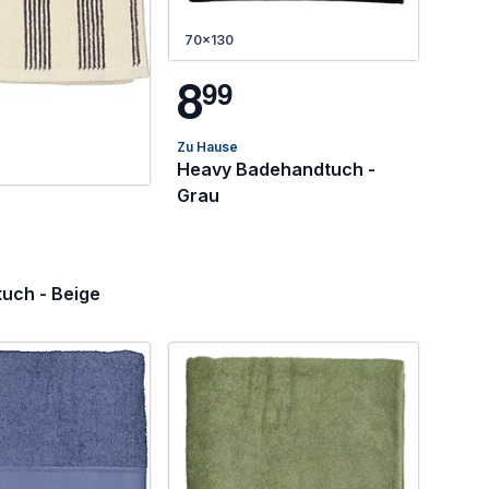
70x130
8
9
9
Zu Hause
Heavy Badehandtuch -
Grau
uch - Beige