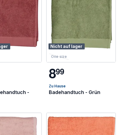
ager
Nicht auf lager
One size
8
9
9
Zu Hause
ehandtuch -
Badehandtuch - Grün