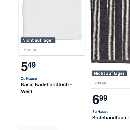
Nicht auf lager
70x130
5
4
9
Nicht auf lager
Zu Hause
70x140
Basic Badehandtuch -
Weiß
6
9
9
Zu Hause
Badehandtuch -