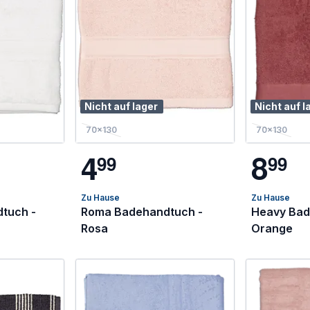
Nicht auf lager
Nicht auf l
70x130
70x130
4
8
9
9
9
9
Zu Hause
Zu Hause
tuch -
Roma Badehandtuch -
Heavy Bad
Rosa
Orange