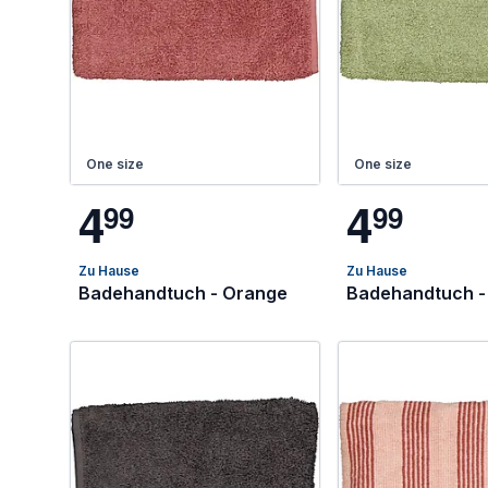
One size
One size
4
4
9
9
9
9
Zu Hause
Zu Hause
Badehandtuch - Orange
Badehandtuch -