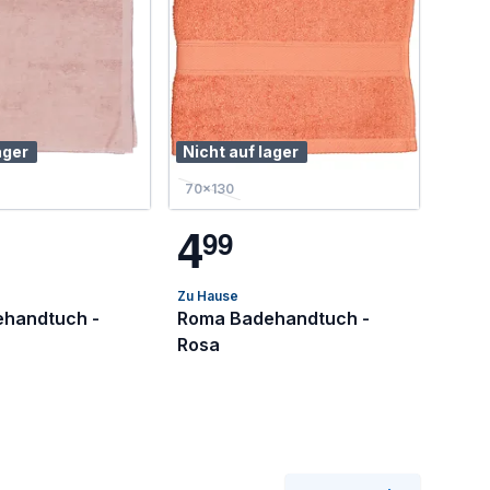
ager
Nicht auf lager
70x130
4
9
9
Zu Hause
ehandtuch -
Roma Badehandtuch -
Rosa