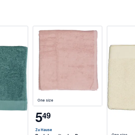
One size
5
4
9
Zu Hause
One size