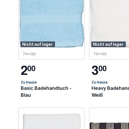
Nicht auf lager
Nicht auf lager
70x130
70x130
2
3
0
0
0
0
Zu Hause
Zu Hause
Basic Badehandtuch -
Heavy Badehand
Blau
Weiß