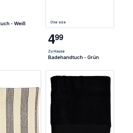
One size
uch - Weiß
4
9
9
Zu Hause
Badehandtuch - Grün