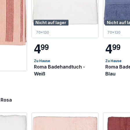
Nicht auf lager
Nicht auf l
70x130
70x130
4
4
9
9
9
9
Zu Hause
Zu Hause
Roma Badehandtuch -
Roma Bade
Weiß
Blau
 Rosa