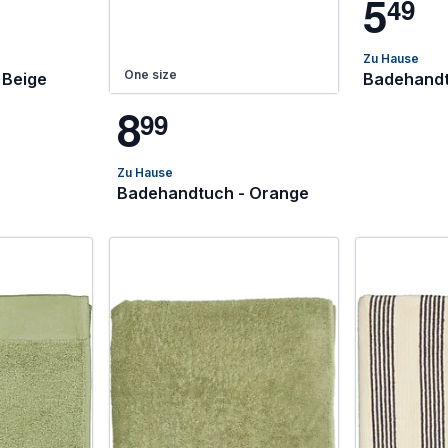
5
4
9
Zu Hause
One size
 Beige
Badehandt
8
9
9
Zu Hause
Badehandtuch - Orange