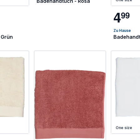
Badehandtuch - Rosa
4
9
9
Zu Hause
 Grün
Badehandt
One size