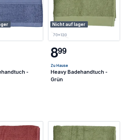
ager
Nicht auf lager
70x130
8
9
9
Zu Hause
handtuch -
Heavy Badehandtuch -
Grün