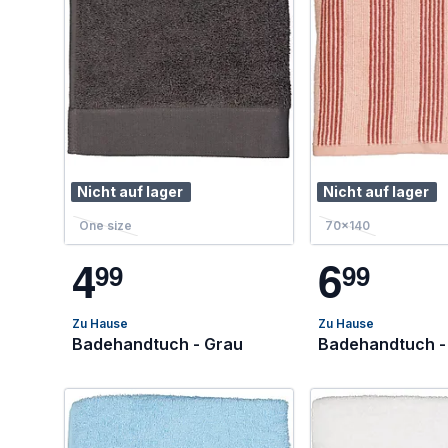
Nicht auf lager
Nicht auf lager
One size
70x140
4
6
9
9
9
9
Zu Hause
Zu Hause
Badehandtuch - Grau
Badehandtuch -