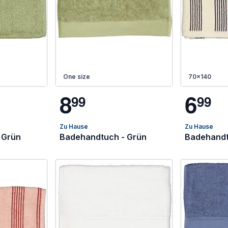
One size
70x140
8
6
9
9
9
9
Zu Hause
Zu Hause
 Grün
Badehandtuch - Grün
Badehandt