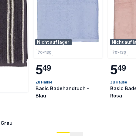
Nicht auf lager
Nicht auf l
70x130
70x130
5
5
4
9
4
9
Zu Hause
Zu Hause
Basic Badehandtuch -
Basic Bad
Blau
Rosa
 Grau