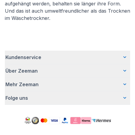
aufgehängt werden, behalten sie länger ihre Form.
Und das ist auch umweltfreundlicher als das Trocknen
im Wäschetrockner.
Kundenservice
Über Zeeman
Häufig gestellte Fragen
Kontakt
Mehr Zeeman
Wer wir sind
Lieferung
Unsere Geschichte
Bezahlen
Folge uns
Presse
Verantwortungsvoll Geschäfte machen
Retouren
Sicherheitshinweis
Bei Zeeman arbeiten
Garantie
Facebook
Aktion ,,Kostenloser Body"
Zeeman Corporate (English)
Account
Pinterest
Impressum
Nachhaltigkeitsbericht
Zeeman-Filialen
TikTok
Unsere Kampagnen
Reinigungsmittel
YouTube