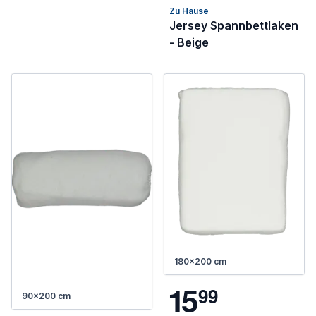
Zu Hause
Jersey Spannbettlaken
- Beige
180x200 cm
1
5
9
9
90x200 cm