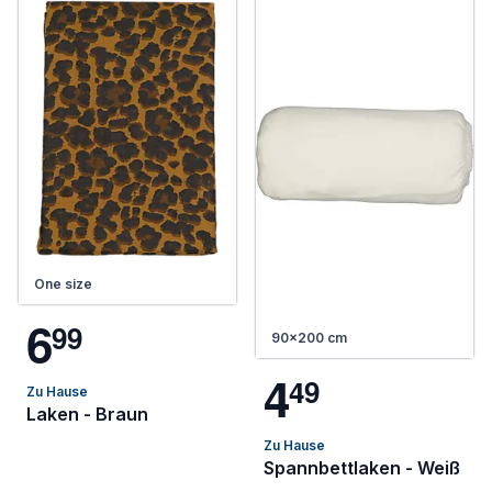
One size
6
9
9
90x200 cm
4
4
9
Zu Hause
Laken - Braun
Zu Hause
Spannbettlaken - Weiß