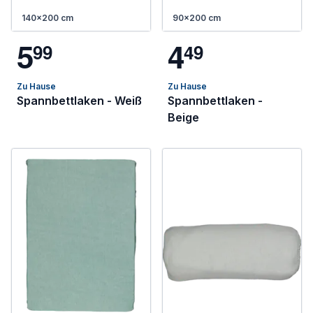
140x200 cm
90x200 cm
5
4
9
9
4
9
Zu Hause
Zu Hause
Spannbettlaken - Weiß
Spannbettlaken -
Beige