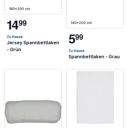
180x200 cm
1
4
9
9
140x200 cm
5
9
9
Zu Hause
Jersey Spannbettlaken
- Grün
Zu Hause
Spannbettlaken - Grau