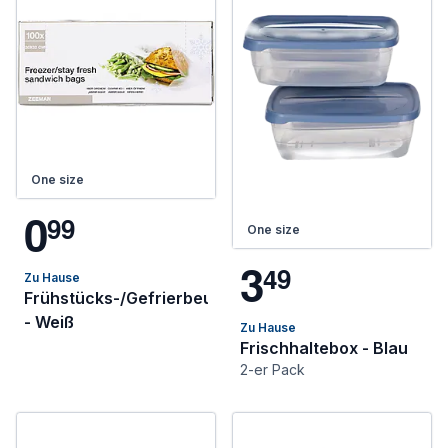
One size
0
9
9
One size
3
4
9
Zu Hause
Frühstücks-/Gefrierbeutel
- Weiß
Zu Hause
Frischhaltebox - Blau
2-er Pack