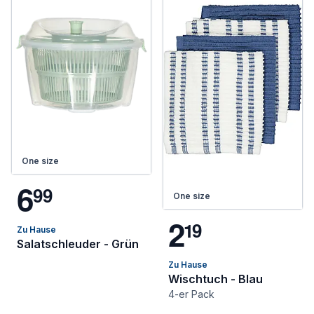
One size
6
9
9
One size
2
1
9
Zu Hause
Salatschleuder - Grün
Zu Hause
Wischtuch - Blau
4-er Pack