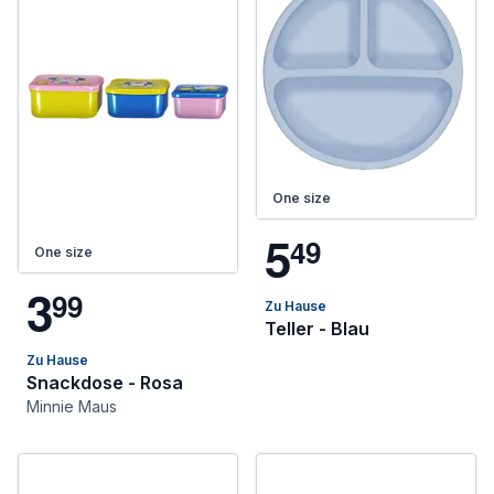
One size
5
4
9
One size
3
9
9
Zu Hause
Teller - Blau
Zu Hause
Snackdose - Rosa
Minnie Maus