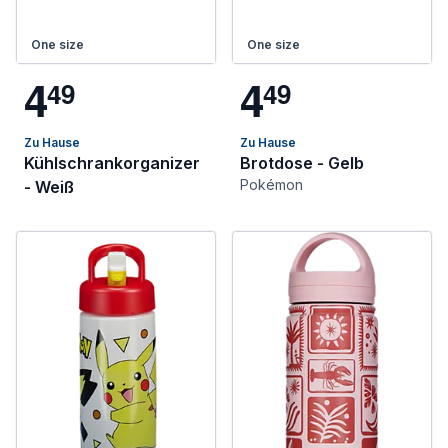
One size
One size
4
4
4
9
4
9
Zu Hause
Zu Hause
Kühlschrankorganizer
Brotdose - Gelb
Pokémon
- Weiß