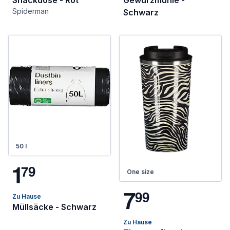
Snackdose - Rot
Gewürzmühle -
Spiderman
Schwarz
50 l
1
7
9
One size
7
9
9
Zu Hause
Müllsäcke - Schwarz
Zu Hause