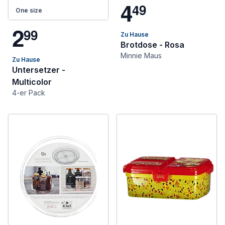
4
4
9
One size
2
9
9
Zu Hause
Brotdose - Rosa
Minnie Maus
Zu Hause
Untersetzer -
Multicolor
4-er Pack