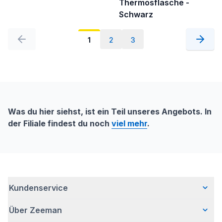
Thermosflasche -
Schwarz
1
2
3
Was du hier siehst, ist ein Teil unseres Angebots. In
der Filiale findest du noch
viel mehr
.
Kundenservice
Über Zeeman
Häufig gestellte Fragen