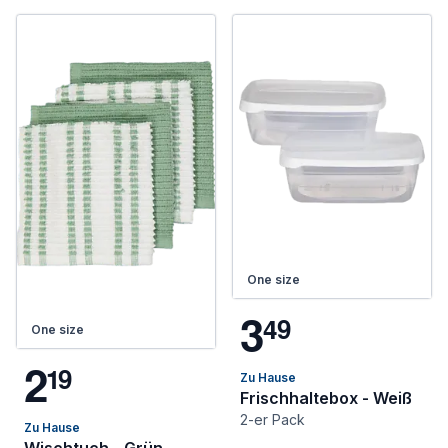
One size
3
4
9
One size
2
1
9
Zu Hause
Frischhaltebox - Weiß
2-er Pack
Zu Hause
Wischtuch - Grün