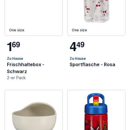
One size
One size
1
4
6
9
4
9
Zu Hause
Zu Hause
Frischhaltebox -
Sportflasche - Rosa
Schwarz
2-er Pack