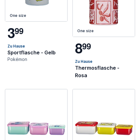
One size
3
9
9
One size
8
9
9
Zu Hause
Sportflasche - Gelb
Pokémon
Zu Hause
Thermosflasche -
Rosa