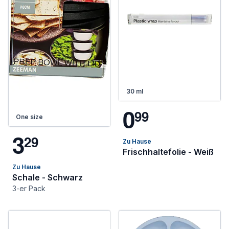
30 ml
0
9
9
One size
3
2
9
Zu Hause
Frischhaltefolie - Weiß
Zu Hause
Schale - Schwarz
3-er Pack