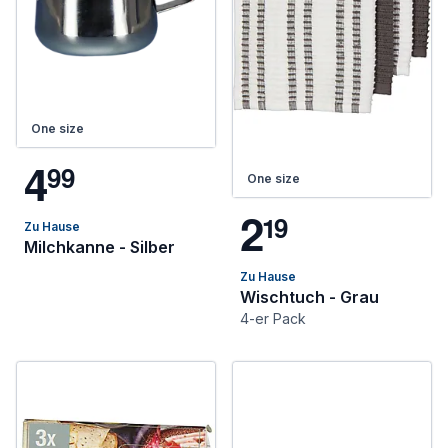
One size
4
9
9
One size
2
1
9
Zu Hause
Milchkanne - Silber
Zu Hause
Wischtuch - Grau
4-er Pack