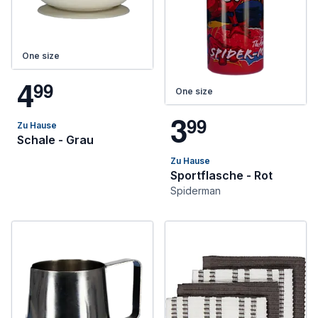
One size
4
9
9
One size
3
9
9
Zu Hause
Schale - Grau
Zu Hause
Sportflasche - Rot
Spiderman