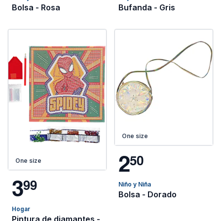
Bolsa - Rosa
Bufanda - Gris
One size
2
5
0
One size
3
9
9
Niño y Niña
Bolsa - Dorado
Hogar
Pintura de diamantes -