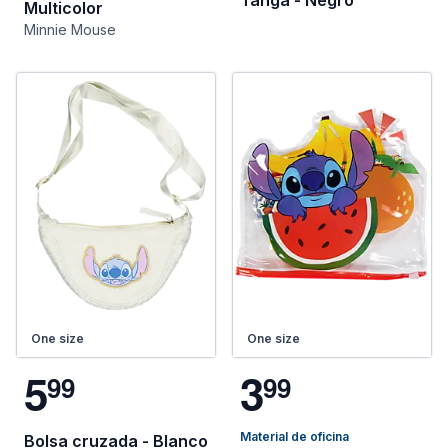
Tanga - Negro
Multicolor
Minnie Mouse
One size
One size
5
3
9
9
9
9
Material de oficina
Bolsa cruzada - Blanco