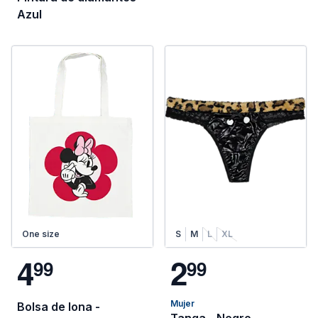
Azul
One size
S
M
L
XL
4
2
9
9
9
9
Mujer
Bolsa de lona -