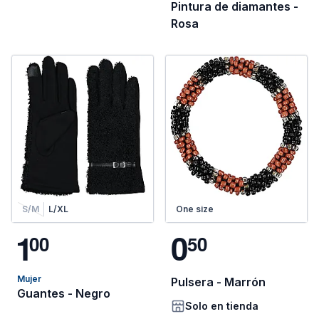
Pintura de diamantes -
Rosa
S/M
L/XL
One size
1
0
0
0
5
0
Mujer
Pulsera - Marrón
Guantes - Negro
Solo en tienda