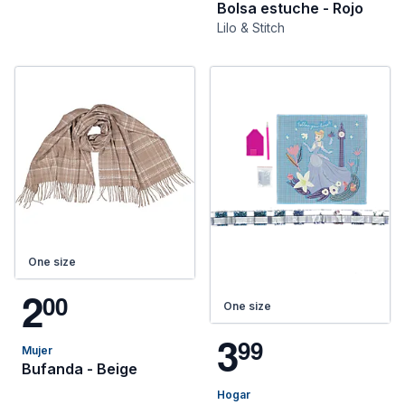
Bolsa estuche - Rojo
Lilo & Stitch
One size
2
0
0
One size
3
9
9
Mujer
Bufanda - Beige
Hogar