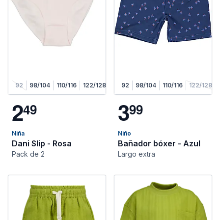
92
98/104
110/116
122/128
92
98/104
110/116
122/128
2
3
4
9
9
9
Niña
Niño
Dani Slip - Rosa
Bañador bóxer - Azul
Pack de 2
Largo extra