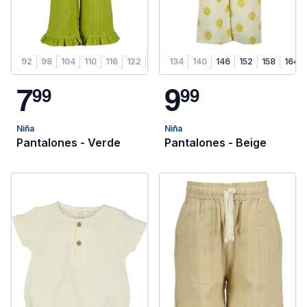
92
98
104
110
116
122
128
134
140
146
152
158
164
7
9
9
9
9
9
Niña
Niña
Pantalones - Verde
Pantalones - Beige