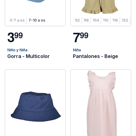
4-7 a os
7-10 a os
92
98
104
110
116
122
1
3
7
9
9
9
9
Niño y Niña
Niña
Gorra - Multicolor
Pantalones - Beige