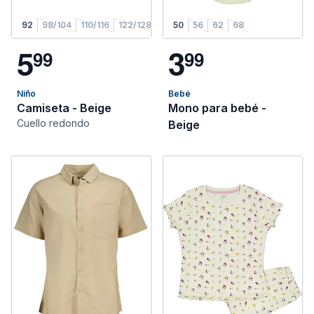
92
98/104
110/116
122/128
50
56
62
68
5
3
9
9
9
9
Niño
Bebé
Camiseta - Beige
Mono para bebé -
Cuello redondo
Beige