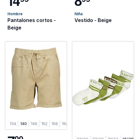
1
4
8
Hombre
Niña
Pantalones cortos -
Vestido - Beige
Beige
134
140
146
152
158
164
9
9