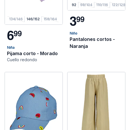
92
98/104
110/116
122/128
3
9
9
134/146
146/152
158/164
6
9
9
Niño
Pantalones cortos -
Naranja
Niña
Pijama corto - Morado
Cuello redondo