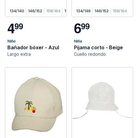
134/140
146/152
158/164
170/176
134/146
146/152
158/164
4
6
9
9
9
9
Niño
Niña
Bañador bóxer - Azul
Pijama corto - Beige
Largo extra
Cuello redondo