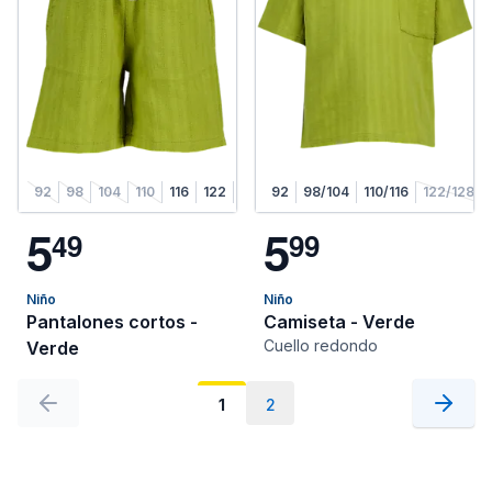
92
98
104
110
116
122
128
92
98/104
110/116
122/128
5
5
4
9
9
9
Niño
Niño
Pantalones cortos -
Camiseta - Verde
Cuello redondo
Verde
1
2