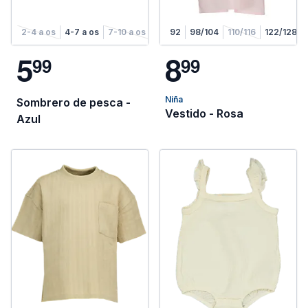
2-4 a os
4-7 a os
7-10 a os
92
98/104
110/116
122/128
5
8
9
9
9
9
Niña
Sombrero de pesca -
Vestido - Rosa
Azul