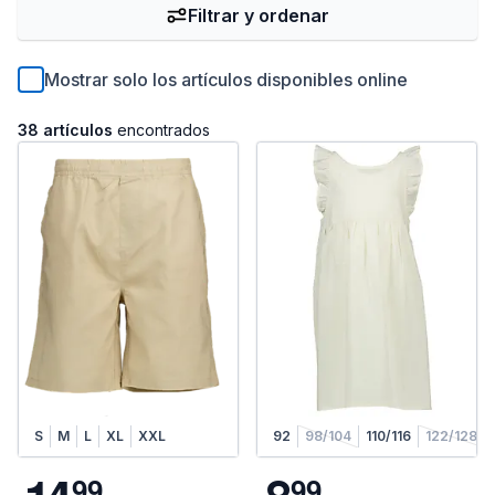
Filtrar y ordenar
Mostrar solo los artículos disponibles online
38 artículos
encontrados
S
M
L
XL
XXL
92
98/104
110/116
122/128
9
9
9
9