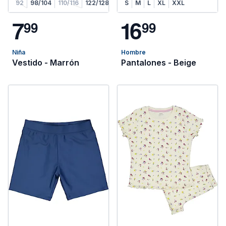
92
98/104
110/116
122/128
S
M
L
XL
XXL
7
1
6
9
9
9
9
Niña
Hombre
Vestido - Marrón
Pantalones - Beige