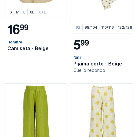
S
M
L
XL
XXL
1
6
9
9
92
98/104
110/116
122/128
5
9
9
Hombre
Camiseta - Beige
Niña
Pijama corto - Beige
Cuello redondo