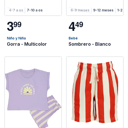
4-7 a os
7-10 a os
6-9 meses
9-12 meses
1-2 a 
3
4
9
9
4
9
Niño y Niña
Bebé
Gorra - Multicolor
Sombrero - Blanco