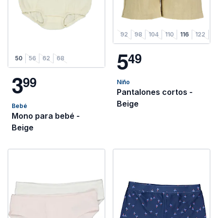
92
98
104
110
116
122
1
5
4
9
50
56
62
68
3
9
9
Niño
Pantalones cortos -
Beige
Bebé
Mono para bebé -
Beige