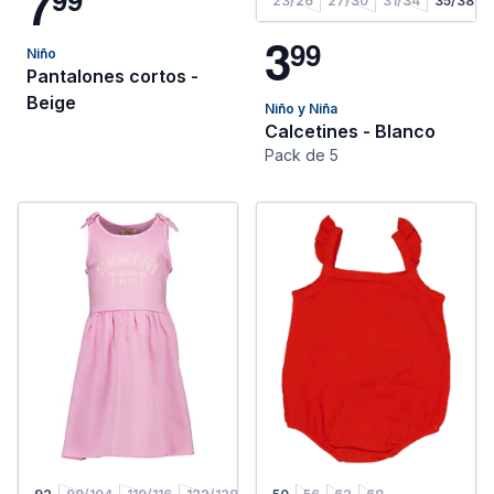
7
23/26
27/30
31/34
35/38
3
9
9
Niño
Pantalones cortos -
Beige
Niño y Niña
Calcetines - Blanco
Pack de 5