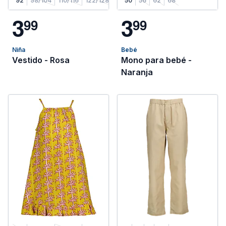
92
98/104
110/116
122/128
50
56
62
68
3
3
9
9
9
9
Niña
Bebé
Vestido - Rosa
Mono para bebé -
Naranja