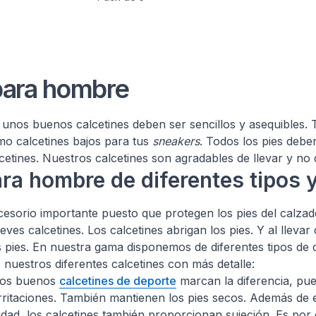
para hombre
nos buenos calcetines deben ser sencillos y asequibles. T
mo calcetines bajos para tus
sneakers
. Todos los pies debe
etines. Nuestros calcetines son agradables de llevar y no d
ra hombre de diferentes tipos y
cesorio importante puesto que protegen los pies del calza
ves calcetines. Los calcetines abrigan los pies. Y al llevar 
s pies. En nuestra gama disponemos de diferentes tipos de c
 nuestros diferentes calcetines con más detalle:
Unos buenos
calcetines de deporte
marcan la diferencia, pue
irritaciones. También mantienen los pies secos. Además de 
dad, los calcetines también proporcionan sujeción. Es por 