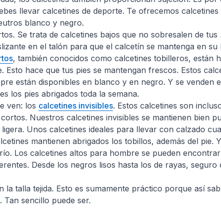
debes llevar calcetines de deporte. Te ofrecemos calcetines
eutros blanco y negro.
rtos. Se trata de calcetines bajos que no sobresalen de tus
lizante en el talón para que el calcetín se mantenga en su 
rtos
, también conocidos como calcetines tobilleros, están
ble. Esto hace que tus pies se mantengan frescos. Estos calc
pre están disponibles en blanco y en negro. Y se venden 
es los pies abrigados toda la semana.
e ven: los
calcetines invisibles
. Estos calcetines son inclu
 cortos. Nuestros calcetines invisibles se mantienen bien pu
 ligera. Unos calcetines ideales para llevar con calzado c
alcetines mantienen abrigados los tobillos, además del pie. Y
 frío. Los calcetines altos para hombre se pueden encontr
erentes. Desde los negros lisos hasta los de rayas, seguro
n la talla tejida. Esto es sumamente práctico porque así s
. Tan sencillo puede ser.