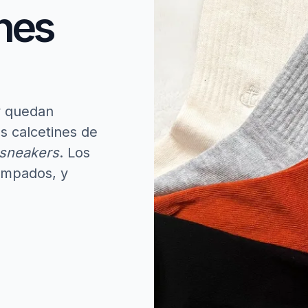
nes
y quedan
s calcetines de
sneakers
. Los
tampados, y