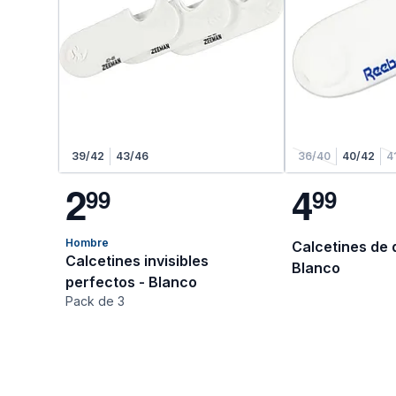
39/42
43/46
36/40
40/42
4
2
4
9
9
9
9
Hombre
Calcetines de 
Calcetines invisibles
Blanco
perfectos - Blanco
Pack de 3