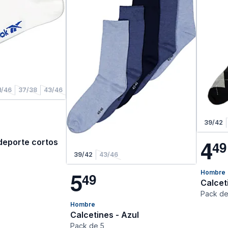
1/46
37/38
43/46
39/42
4
deporte cortos
4
9
39/42
43/46
5
Hombre
4
9
Calcet
Pack de
Hombre
Calcetines - Azul
Pack de 5