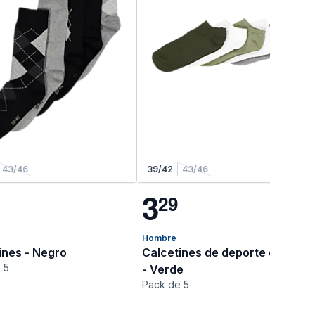
43/46
39/42
43/46
3
2
9
Hombre
ines - Negro
Calcetines de deporte cortos
 5
- Verde
Pack de 5