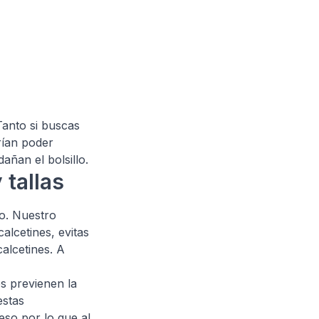
anto si buscas
rían poder
añan el bolsillo.
 tallas
do. Nuestro
calcetines, evitas
alcetines. A
s previenen la
estas
eso por lo que al