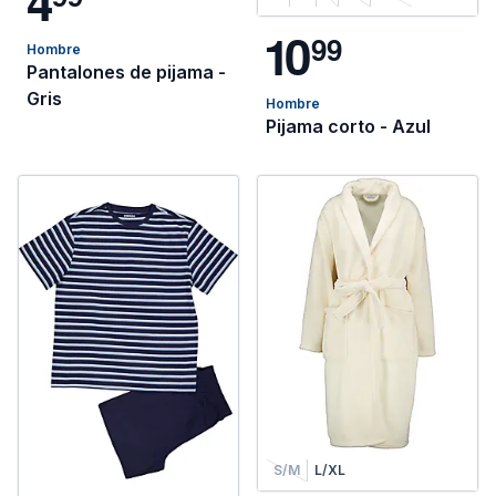
4
1
0
9
9
Hombre
Pantalones de pijama -
Gris
Hombre
Pijama corto - Azul
S/M
L/XL