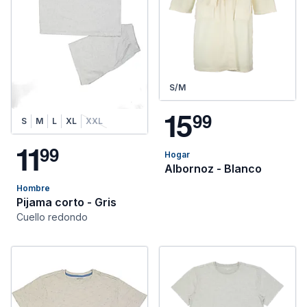
S/M
1
5
9
9
S
M
L
XL
XXL
1
1
9
9
Hogar
Albornoz - Blanco
Hombre
Pijama corto - Gris
Cuello redondo