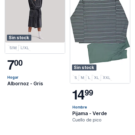
Sin stock
S/M
L/XL
7
0
0
Sin stock
Hogar
S
M
L
XL
XXL
Albornoz - Gris
1
4
9
9
Hombre
Pijama - Verde
Cuello de pico