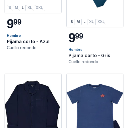
S
M
L
XL
XXL
9
9
9
S
M
L
XL
XXL
9
9
9
Hombre
Pijama corto - Azul
Cuello redondo
Hombre
Pijama corto - Gris
Cuello redondo