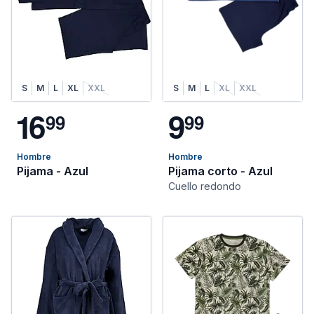
S
M
L
XL
XXL
S
M
L
XL
XXL
1
6
9
9
9
9
9
Hombre
Hombre
Pijama - Azul
Pijama corto - Azul
Cuello redondo