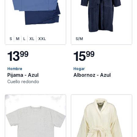
S
M
L
XL
XXL
S/M
1
3
1
5
9
9
9
9
Hombre
Hogar
Pijama - Azul
Albornoz - Azul
Cuello redondo