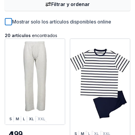
Filtrar y ordenar
Mostrar solo los artículos disponibles online
20 artículos
encontrados
S
M
L
XL
XXL
9
9
S
M
L
XL
XXL