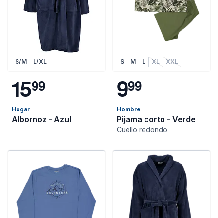
S/M
L/XL
S
M
L
XL
XXL
1
5
9
9
9
9
9
Hogar
Hombre
Albornoz - Azul
Pijama corto - Verde
Cuello redondo