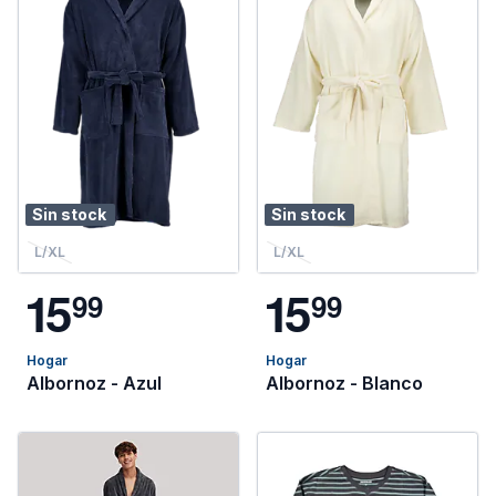
Sin stock
Sin stock
L/XL
L/XL
1
5
1
5
9
9
9
9
Hogar
Hogar
Albornoz - Azul
Albornoz - Blanco