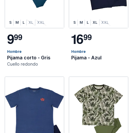
S
M
L
XL
XXL
S
M
L
XL
XXL
9
1
6
9
9
9
9
Hombre
Hombre
Pijama corto - Gris
Pijama - Azul
Cuello redondo