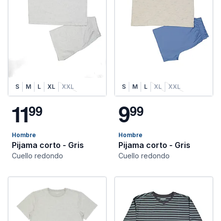
S
M
L
XL
XXL
S
M
L
XL
XXL
1
1
9
9
9
9
9
Hombre
Hombre
Pijama corto - Gris
Pijama corto - Gris
Cuello redondo
Cuello redondo