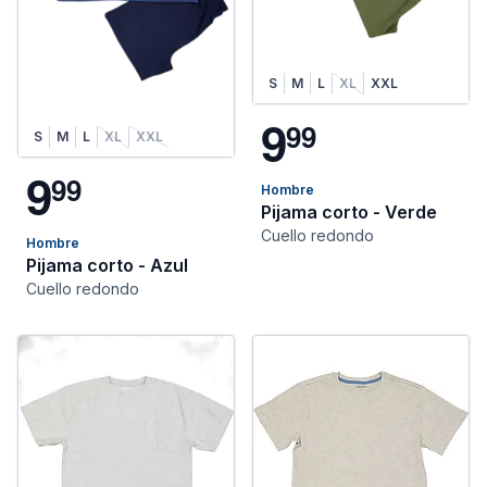
S
M
L
XL
XXL
9
9
9
S
M
L
XL
XXL
9
9
9
Hombre
Pijama corto - Verde
Cuello redondo
Hombre
Pijama corto - Azul
Cuello redondo