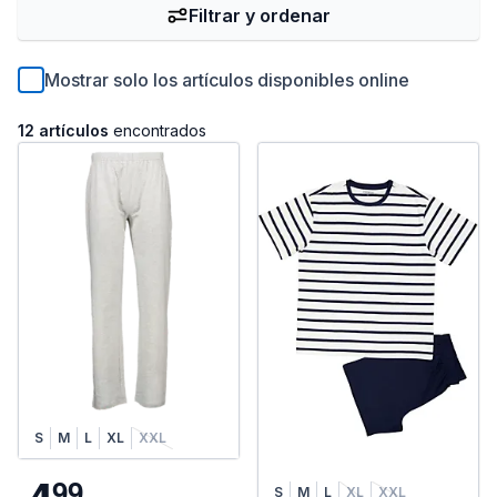
Filtrar y ordenar
Mostrar solo los artículos disponibles online
12 artículos
encontrados
S
M
L
XL
XXL
9
9
S
M
L
XL
XXL