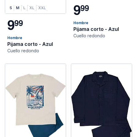
9
9
9
S
M
L
XL
XXL
9
9
9
Hombre
Pijama corto - Azul
Cuello redondo
Hombre
Pijama corto - Azul
Cuello redondo