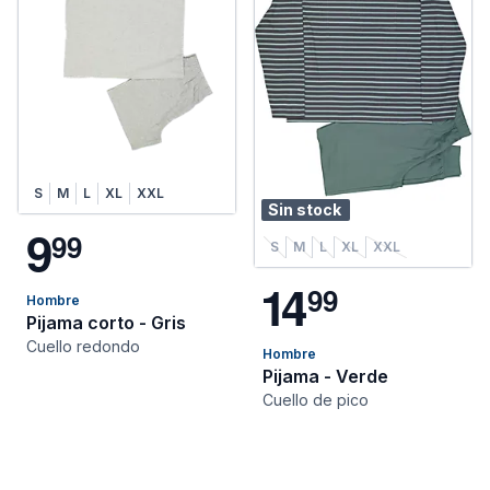
S
M
L
XL
XXL
Sin stock
9
9
9
S
M
L
XL
XXL
1
4
9
9
Hombre
Pijama corto - Gris
Cuello redondo
Hombre
Pijama - Verde
Cuello de pico