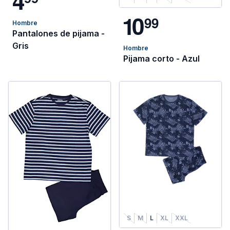
4
1
0
9
9
Hombre
Pantalones de pijama -
Gris
Hombre
Pijama corto - Azul
S
M
L
XL
XXL