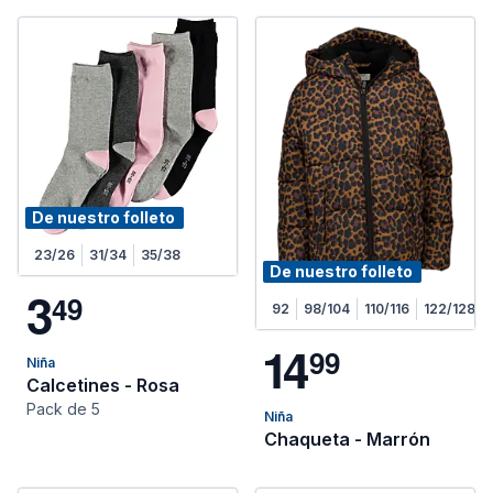
De nuestro folleto
23/26
31/34
35/38
De nuestro folleto
3
4
9
92
98/104
110/116
122/128
1
4
9
9
Niña
Calcetines - Rosa
Pack de 5
Niña
Chaqueta - Marrón