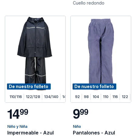
Cuello redondo
De nuestro folleto
De nuestro folleto
110/116
122/128
134/140
146/152
92
158/164
98
104
110
116
122
1
1
4
9
9
9
9
9
Niño y Niña
Niño
Impermeable - Azul
Pantalones - Azul