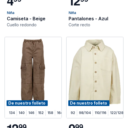
4
1
2
Niña
Niña
Camiseta - Beige
Pantalones - Azul
Cuello redondo
Corte recto
De nuestro folleto
De nuestro folleto
134
140
146
152
158
164
92
98/104
110/116
122/128
9
9
9
9