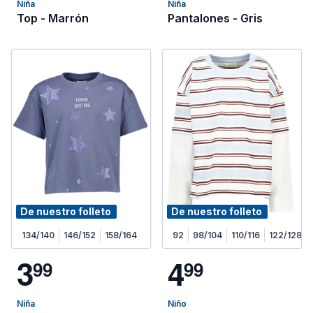
Niña
Niña
Top - Marrón
Pantalones - Gris
De nuestro folleto
De nuestro folleto
134/140
146/152
158/164
92
98/104
110/116
122/128
3
4
9
9
9
9
Niña
Niño