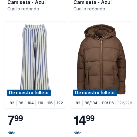
Camiseta - Azul
Camiseta - Azul
Cuello redondo
Cuello redondo
De nuestro folleto
De nuestro folleto
92
98
104
110
116
122
128
92
98/104
110/116
122/128
7
1
4
9
9
9
9
Niña
Niño