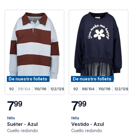
De nuestro folleto
De nuestro folleto
92
98/104
110/116
122/128
92
98/104
110/116
122/128
7
7
9
9
9
9
Niño
Niña
Suéter - Azul
Vestido - Azul
Cuello redondo
Cuello redondo