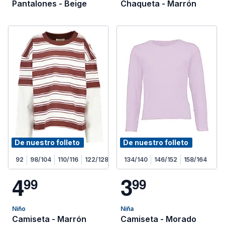
Pantalones - Beige
Chaqueta - Marrón
De nuestro folleto
De nuestro folleto
92
98/104
110/116
122/128
134/140
146/152
158/164
4
3
9
9
9
9
Niño
Niña
Camiseta - Marrón
Camiseta - Morado