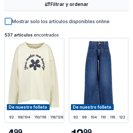
Filtrar y ordenar
Mostrar solo los artículos disponibles online
537 artículos
encontrados
De nuestro folleto
De nuestro folleto
92
98/104
110/116
116/128
92
98
104
110
116
122
1
9
9
9
9