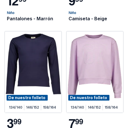
1
2
9
Niño
Niño
Pantalones - Marrón
Camiseta - Beige
De nuestro folleto
De nuestro folleto
134/140
146/152
158/164
134/140
146/152
158/164
3
7
9
9
9
9