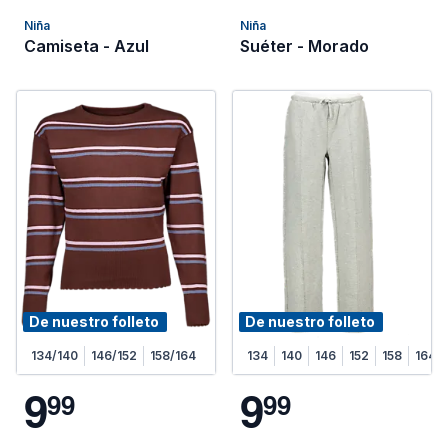
Niña
Niña
Camiseta - Azul
Suéter - Morado
De nuestro folleto
De nuestro folleto
134/140
146/152
158/164
134
140
146
152
158
164
9
9
9
9
9
9