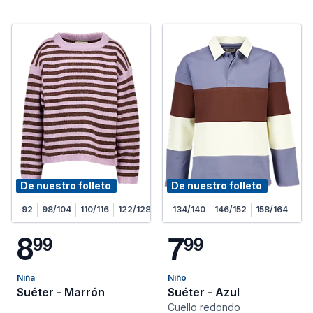
De nuestro folleto
De nuestro folleto
92
98/104
110/116
122/128
134/140
146/152
158/164
8
7
9
9
9
9
Niña
Niño
Suéter - Marrón
Suéter - Azul
Cuello redondo