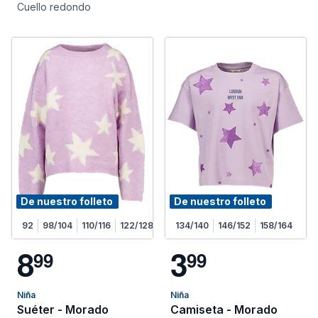
Cuello redondo
De nuestro folleto
De nuestro folleto
92
98/104
110/116
122/128
134/140
146/152
158/164
8
3
9
9
9
9
Niña
Niña
Suéter - Morado
Camiseta - Morado