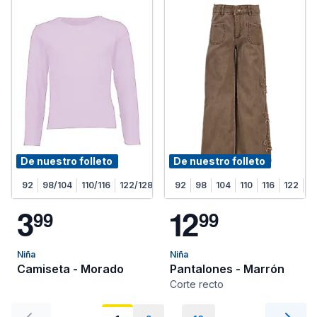
De nuestro folleto
De nuestro folleto
92
98/104
110/116
122/128
92
98
104
110
116
122
1
3
1
2
9
9
9
9
Niña
Niña
Camiseta - Morado
Pantalones - Marrón
Corte recto