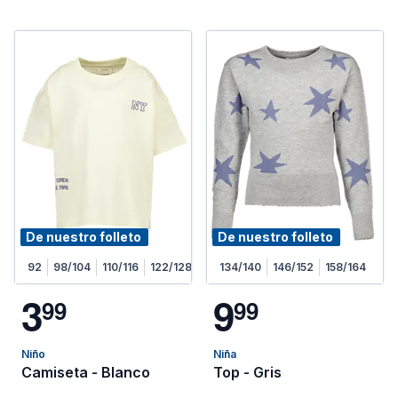
De nuestro folleto
De nuestro folleto
92
98/104
110/116
122/128
134/140
146/152
158/164
3
9
9
9
9
9
Niño
Niña
Camiseta - Blanco
Top - Gris