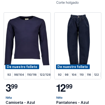
Corte holgado
De nuestro folleto
De nuestro folleto
92
98/104
110/116
122/128
92
98
104
110
116
122
1
3
1
2
9
9
9
9
Niña
Niño
Camiseta - Azul
Pantalones - Azul