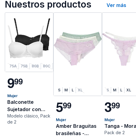
Nuestros productos
Ver más
75A
75B
80B
80C
85B
85C
90B
9
9
9
S
M
L
XL
S
M
L
XL
Mujer
5
3
Balconette
9
9
9
9
Sujetador con
Modelo clásico, Pack
relleno - Negro
Mujer
Mujer
de 2
Amber Braguitas
Tanga - M
Pack de 2
brasileñas -