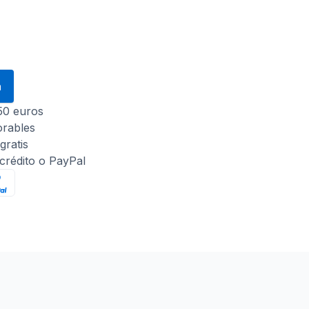
a
 50 euros
orables
gratis
 crédito o PayPal