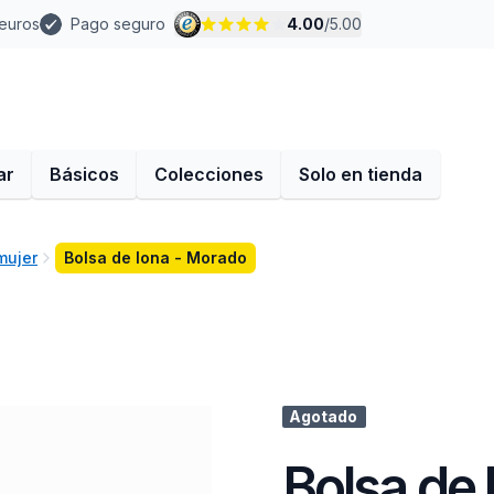
 euros
Pago seguro
4.00
/
5.00
ar
Básicos
Colecciones
Solo en tienda
mujer
Bolsa de lona - Morado
Agotado
Bolsa de