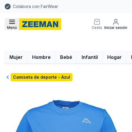
Colabora con FairWear
Menú
Cesta
Iniciar sesión
Mujer
Hombre
Bebé
Infantil
Hogar
Volver
Camiseta de deporte - Azul