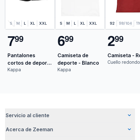
S
M
L
XL
XXL
S
M
L
XL
XXL
92
98/104
11
7
6
2
9
9
9
9
9
9
Pantalones
Camiseta de
Camiseta - R
Cuello redondo
cortos de deporte
deporte - Blanco
Kappa
Kappa
- Negro
Servicio al cliente
Acerca de Zeeman
Preguntas frecuentes
Contacto