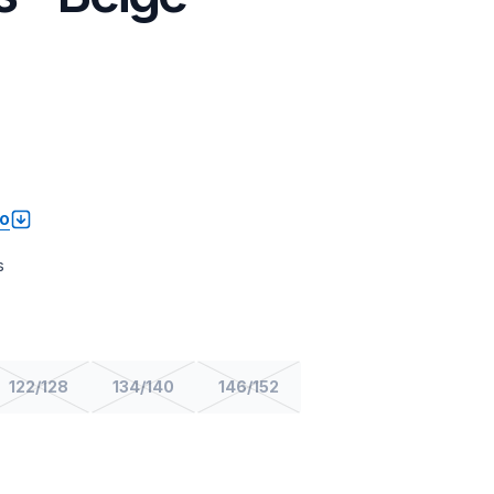
to
s
122/128
134/140
146/152