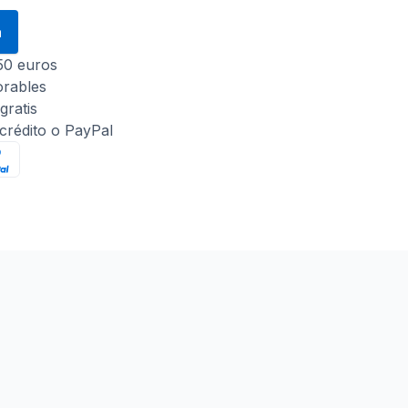
a
 50 euros
orables
gratis
 crédito o PayPal