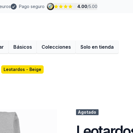
 euros
Pago seguro
4.00
/
5.00
ar
Básicos
Colecciones
Solo en tienda
Leotardos - Beige
Agotado
Leotardos