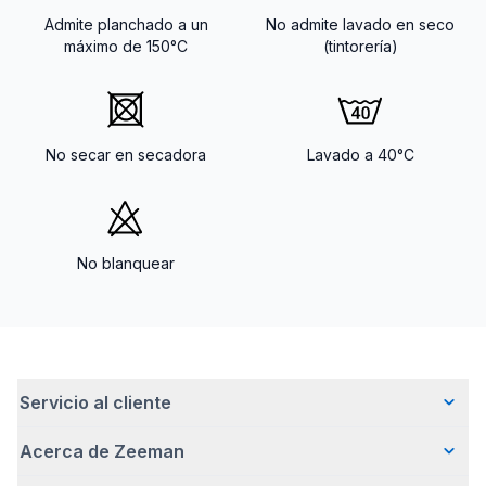
Admite planchado a un
No admite lavado en seco
máximo de 150°C
(tintorería)
No secar en secadora
Lavado a 40°C
No blanquear
Servicio al cliente
Acerca de Zeeman
Preguntas frecuentes
Contacto