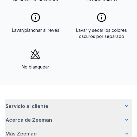
Lavar/planchar al revés
Lavar y secar los colores
oscuros por separado
No blanquear
Servicio al cliente
Acerca de Zeeman
Preguntas frecuentes
Contacto
Más Zeeman
Quiénes somos
Entrega