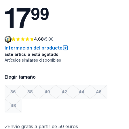
1
7
9
9
4.68
/
5.00
Información del producto
Este artículo está agotado.
Artículos similares disponibles
Elegir tamaño
36
38
40
42
44
46
48
Envío gratis a partir de 50 euros