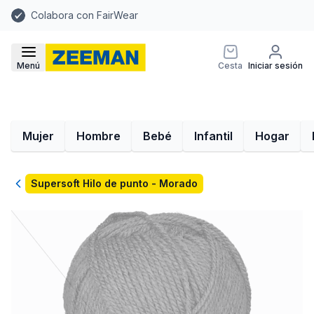
Colabora con FairWear
Menú
Cesta
Iniciar sesión
Mujer
Hombre
Bebé
Infantil
Hogar
Volver
Supersoft Hilo de punto - Morado